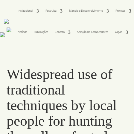
Institucional
Pesquisa
Manejo e Desenvolvimento
Projetos
Notícias
Publicações
Contato
Seleção de Fornecedores
Vagas
Widespread use of
traditional
techniques by local
people for hunting