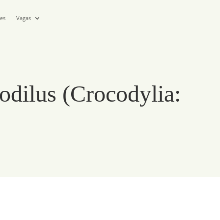
res
Vagas
codilus (Crocodylia: