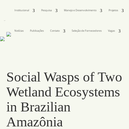
Institucional
Pesquisa
Manejo e Desenvolvimento
Projetos
Notícias
Publicações
Contato
Seleção de Fornecedores
Vagas
Social Wasps of Two
Wetland Ecosystems
in Brazilian
Amazônia