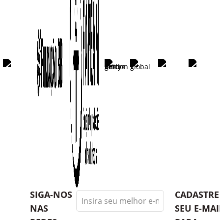
Leave
SIGA-NOS
CADASTRE
this
NAS
SEU E-MAI
field