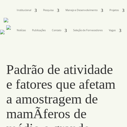
Institucional
Pesquisa
Manejo e Desenvolvimento
Projetos
Notícias
Publicações
Contato
Seleção de Fornecedores
Vagas
Padrão de atividade
e fatores que afetam
a amostragem de
mamÃ­feros de