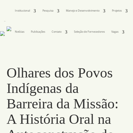
Institucional
Pesquisa
Manejo e Desenvolvimento
Projetos
Notícias
Publicações
Contato
Seleção de Fornecedores
Vagas
Olhares dos Povos
Indí­genas da
Barreira da Missão:
A História Oral na