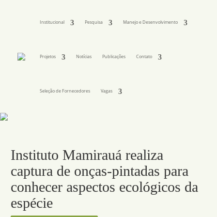
Institucional
Pesquisa
Manejo e Desenvolvimento
Projetos
Notícias
Publicações
Contato
Seleção de Fornecedores
Vagas
Instituto Mamirauá realiza
captura de onças-pintadas para
conhecer aspectos ecológicos da
espécie