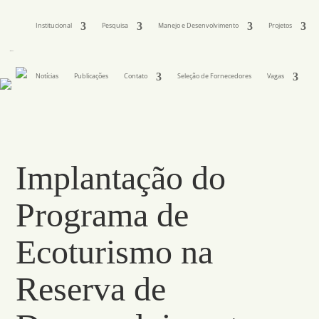
Institucional
Pesquisa
Manejo e Desenvolvimento
Projetos
Notícias
Publicações
Contato
Seleção de Fornecedores
Vagas
Implantação do
Programa de
Ecoturismo na
Reserva de