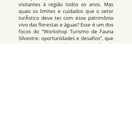
visitantes à região todos os anos. Mas
quais os limites e cuidados que o setor
turÃ­stico deve ter com esse patrimônio
vivo das florestas e águas? Esse é um dos
focos do “Workshop Turismo de Fauna
Silvestre: oportunidades e desafios”, que
acontece dentro da programação da
Semana do Turismo 2018 em Manaus. O
evento acontece na próxima quinta-feira
(27/09), a partir das 13h, no Les Artistes
Café Teatro, centro da cidade. As
inscrições e a entrada são gratuitas.
Entre os pioneiros no incentivo ao
turismo de base comunitária e em
sintonia com a conservação ambiental, o
Instituto Mamirauá compõe a lista de
convidados do workshop. O coordenador
do Programa de Turismo de Base
Comunitária, Pedro Nassar, representa o