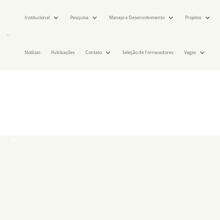
Institucional
Pesquisa
Manejo e Desenvolvimento
Projetos
Notícias
Publicações
Contato
Seleção de Fornecedores
Vagas
©