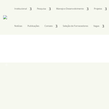
Institucional
Pesquisa
Manejo e Desenvolvimento
Projetos
Notícias
Publicações
Contato
Seleção de Fornecedores
Vagas
©