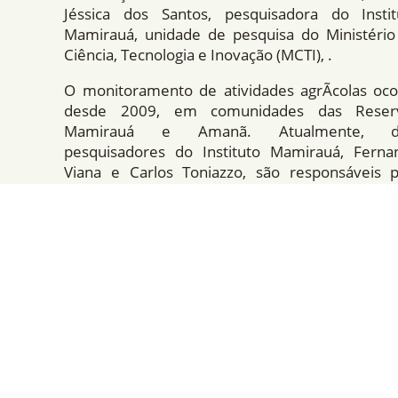
Jéssica dos Santos, pesquisadora do Instit
Mamirauá, unidade de pesquisa do Ministério
Ciência, Tecnologia e Inovação (MCTI), .
O monitoramento de atividades agrÃ­colas oco
desde 2009, em comunidades das Reser
Mamirauá e Amanã. Atualmente, d
pesquisadores do Instituto Mamirauá, Ferna
Viana e Carlos Toniazzo, são responsáveis p
atividade. Carlos acrescenta que “por meio des
duas pesquisas podemos acompanhar a dinâm
da agricultura migratória, o porquê do uso
determinados locais em detrimento de outros. S
gente mapeou uma área de roça, que na ima
de satélite tem uma determinada caracterÃ­stic
cor e textura, em outra área não visitada, qua
vemos na imagem as mesmas caracterÃ­stic
sabemos que ali possivelmente é uma roça. Ess
umas das técnicas de classificação utilizadas
trabalho”.