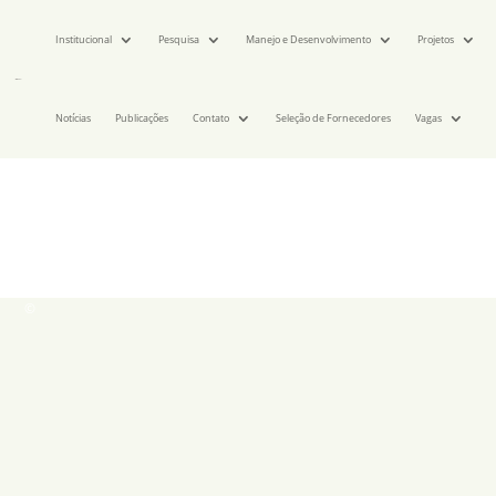
Institucional
Pesquisa
Manejo e Desenvolvimento
Projetos
Notícias
Publicações
Contato
Seleção de Fornecedores
Vagas
©