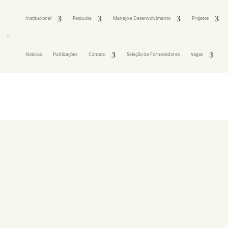
Institucional
Pesquisa
Manejo e Desenvolvimento
Projetos
Notícias
Publicações
Contato
Seleção de Fornecedores
Vagas
©