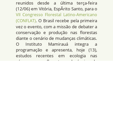
reunidos desde a última terça-feira
(12/06) em Vitória, EspÃ­rito Santo, para o
VII Congresso Florestal Latino-Americano
. O Brasil recebe pela primeira
(CONFLAT)
vez o evento, com a missão de debater a
conservação e produção nas florestas
diante o cenário de mudanças climáticas.
O Instituto Mamirauá integra a
programação e apresenta, hoje (13),
estudos recentes em ecologia nas
várzeas, as florestas alagáveis da
Amazônia.
A pesquisadora Tamara Felipim, do
Grupo de Pesquisa em Ecologia Florestal
do Instituto Mamirauá, representa a
instituição com duas pesquisas. O foco
das investigações é entender melhor os
ambientes e fornecer dados para apoiar
o manejo florestal realizado dentro da