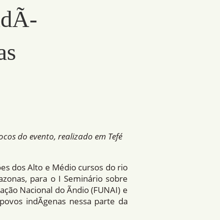
ndÃ­
as
ocos do evento, realizado em Tefé
ões dos Alto e Médio cursos do rio
zonas, para o I Seminário sobre
dação Nacional do Ãndio (FUNAI) e
 povos indÃ­genas nessa parte da