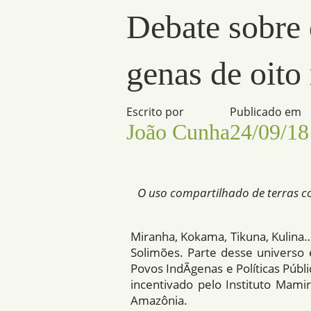
Debate sobre 
genas de oit
Escrito por
Publicado em
João Cunha
24/09/18
O uso compartilhado de terras co
Miranha, Kokama, Tikuna, Kulina… 
Solimões. Parte desse universo
Povos IndÃ­genas e Polí­ticas Púb
incentivado pelo Instituto Mami
Amazônia.