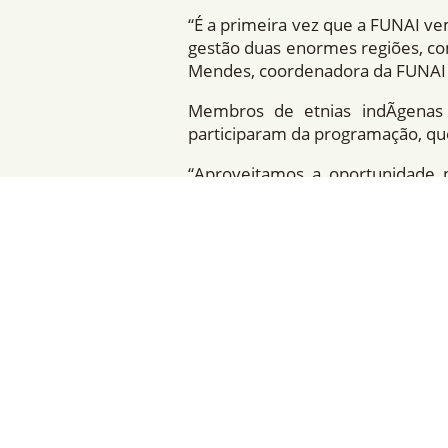
“É a primeira vez que a FUNAI v
gestão duas enormes regiões, co
Mendes, coordenadora da FUNAI r
Membros de etnias indÃ­genas 
participaram da programação, que
“Aproveitamos a oportunidade 
momento de troca de conheciment
que a gente consiga ter um panor
públicas que são de competência d
Em destaque no seminário, este
federal aprovado em 2012 e que,
objetivo de promover a proteção
territórios indÃ­genas. Para esse
Agendas indÃ­genas e ambienta
Um dos focos do seminário foi a