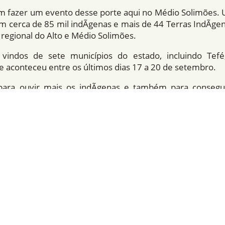
em fazer um evento desse porte aqui no Médio Solimões
m cerca de 85 mil indÃ­genas e mais de 44 Terras IndÃ­ge
egional do Alto e Médio Solimões.
vindos de sete municípios do estado, incluindo Tefé,
 aconteceu entre os últimos dias 17 a 20 de setembro.
para ouvir mais os indÃ­genas e também para consegui
os”, complementa Mislene, que é mulher indÃ­gena da e
ama, uma cartografia dos problemas em relação à acessibil
o poder público nos nÃ­veis municipal, estadual e federal
ve a
Polí­tica Nacional de Gestão Territorial e Ambiental de 
 frente aos avanços da degradação ambiental e de ativid
, a recuperação, a conservação e o uso sustentável do
 fim, é valorizados o patrimônio indÃ­gena, respeitando a 
is em sintonia
 divulgação de legislações indÃ­genas e também de matriz