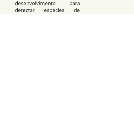
desenvolvimento para
detectar espécies de
animais na Amazônia com
uso de imagens e sons e
compartilhar esses dados
em uma plataforma
colaborativa e
online
. As
informações podem ser
usadas para conhecer mais
e proteger o bioma
amazônico.
O projeto Providence é
uma colaboração entre
centros de pesquisa ao
redor do mundo, liderada
pelo Instituto Mamirauá,
unidade de pesquisa do
Ministério da Ciência,
Tecnologia, Inovações e