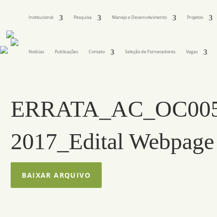
Institucional
Pesquisa
Manejo e Desenvolvimento
Projetos
Notícias
Publicações
Contato
Seleção de Fornecedores
Vagas
ERRATA_AC_OC005
2017_Edital Webpage
BAIXAR ARQUIVO