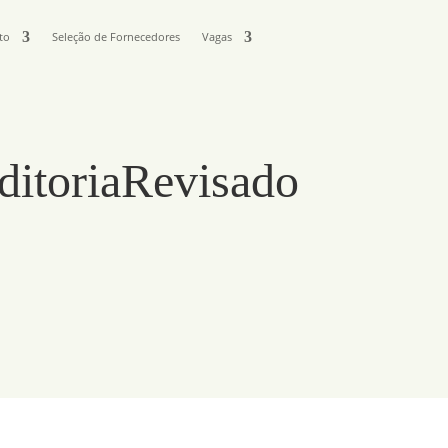
to
Seleção de Fornecedores
Vagas
toriaRevisado