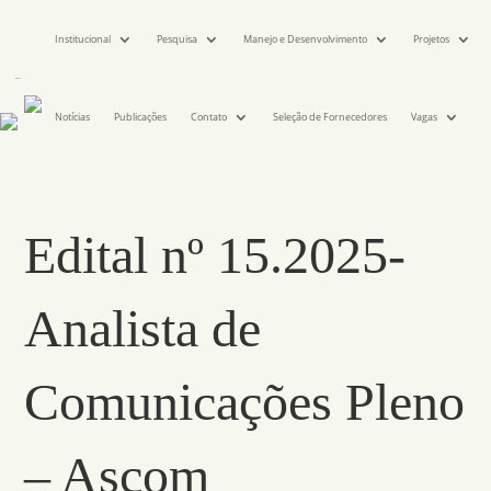
Institucional
Pesquisa
Manejo e Desenvolvimento
Projetos
Notícias
Publicações
Contato
Seleção de Fornecedores
Vagas
Edital nº 15.2025-
Analista de
Comunicações Pleno
– Ascom