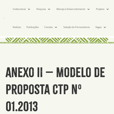
Institucional
Pesquisa
Manejo e Desenvolvimento
Projetos
Notícias
Publicações
Contato
Seleção de Fornecedores
Vagas
Anexo II – Modelo de
Proposta CTP Nº
01.2013