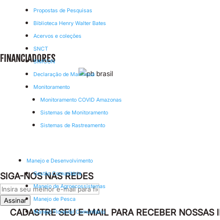
Propostas de Pesquisas
Biblioteca Henry Walter Bates
Acervos e coleções
SNCT
Financiadores
SIMCON
Declaração de Mamirauá
Monitoramento
Monitoramento COVID Amazonas
Sistemas de Monitoramento
Sistemas de Rastreamento
Manejo e Desenvolvimento
Gestão Comunitária
SIGA-NOS NAS REDES
Manejo de Agroecossistemas
Leave
this
Manejo de Pesca
Assinar
field
CADASTRE SEU E-MAIL PARA RECEBER NOSSAS
Manejo Florestal Comunitário