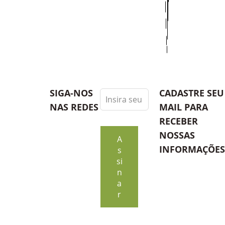
Leave
SIGA-NOS
CADASTRE SEU 
this
NAS REDES
MAIL PARA
field
RECEBER
blank
NOSSAS
A
INFORMAÇÕES
s
si
n
a
r