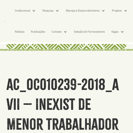
Institucional
Pesquisa
Manejo e Desenvolvimento
Projetos
Notícias
Publicações
Contato
Seleção de Fornecedores
Vagas
AC_OC010239-2018_A
VII – Inexist de
Menor Trabalhador