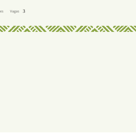
res
Vagas