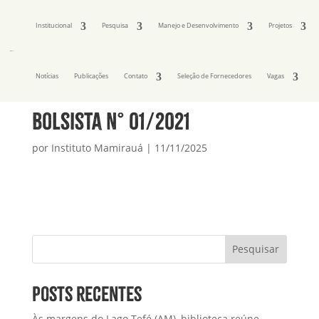
Institucional
Pesquisa
Manejo e Desenvolvimento
Projetos
Notícias
Publicações
Contato
Seleção de Fornecedores
Vagas
Bolsista N° 01/2021
por
Instituto Mamirauá
|
11/11/2025
Pesquisar
Posts recentes
Às margens do Lago Tefé (AM), biblioteca reúne