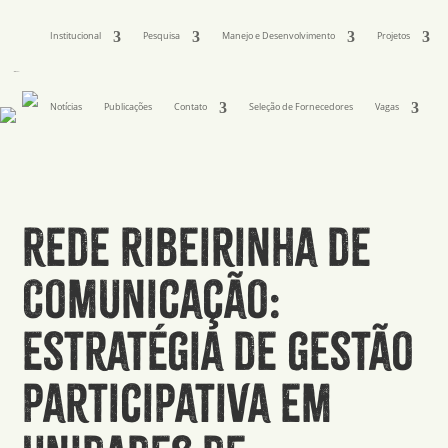
Institucional
Pesquisa
Manejo e Desenvolvimento
Projetos
Notícias
Publicações
Contato
Seleção de Fornecedores
Vagas
Rede Ribeirinha de
Comunicação:
estratégia de gestão
participativa em