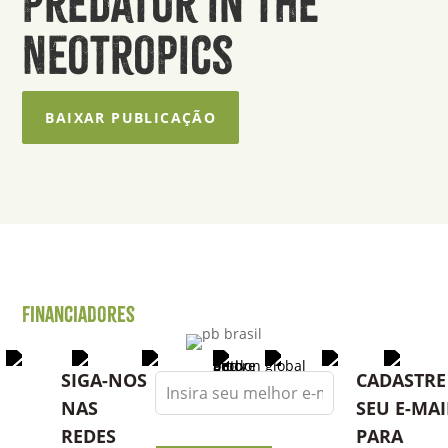
predator in the
Neotropics
BAIXAR PUBLICAÇÃO
Financiadores
Leave
SIGA-NOS
CADASTRE
this
NAS
SEU E-MAI
field
REDES
PARA
blank