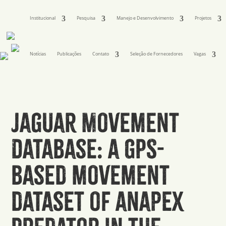
Institucional
Pesquisa
Manejo e Desenvolvimento
Projetos
Notícias
Publicações
Contato
Seleção de Fornecedores
Vagas
Jaguar Movement
Database: a GPS-
based movement
dataset of anapex