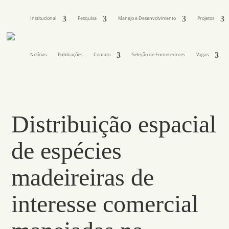
Institucional
Pesquisa
Manejo e Desenvolvimento
Projetos
Notícias
Publicações
Contato
Seleção de Fornecedores
Vagas
Distribuição espacial
de espécies
madeireiras de
interesse comercial