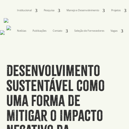
Institucional
Pesquisa
Manejo e Desenvolvimento
Projetos
Notícias
Publicações
Contato
Seleção de Fornecedores
Vagas
Desenvolvimento
Sustentável como
uma forma de
Mitigar o Impacto