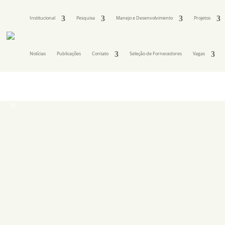
Institucional
Pesquisa
Manejo e Desenvolvimento
Projetos
Notícias
Publicações
Contato
Seleção de Fornecedores
Vagas
©