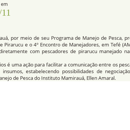
o em
/11
auá, por meio de seu Programa de Manejo de Pesca, pr
de Pirarucu e o 4º Encontro de Manejadores, em Tefé (
diretamente com pescadores de pirarucu manejado na
ios é uma ação para facilitar a comunicação entre os pe
 insumos, estabelecendo possibilidades de negociaç
ejo de Pesca do Instituto Mamirauá, Ellen Amaral.
ia, sendo antecedida pelo 4º Encontro de Manejador
e de trocar experiências e de se preparem para a Roda
preços e condições de transporte para o pirarucu a ser c
cu manejado deve iniciar em setembro, estendendo-se 
efeso, quando não pode ser pescado nem mesmo em á
 Hotel Oliveira II, que fica na Rua Marechal Deodoro, nº 1