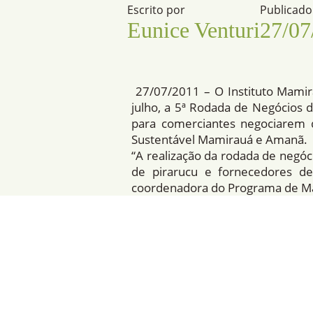
Escrito por
Publicad
Eunice Venturi
27/07
27/07/2011 – O Instituto Mamir
julho, a 5ª Rodada de Negócios 
para comerciantes negociarem 
Sustentável Mamirauá e Amanã.
“A realização da rodada de negóc
de pirarucu e fornecedores de
coordenadora do Programa de Man
A rodada terá duração de um d
manejadores terão a oportunidad
em conjunto sobre, por exemplo, 
A temporada de pesca do piraru
peixe entra no perÃ­odo de d
realizado em Tefé, no auditório do
por Eunice Venturi