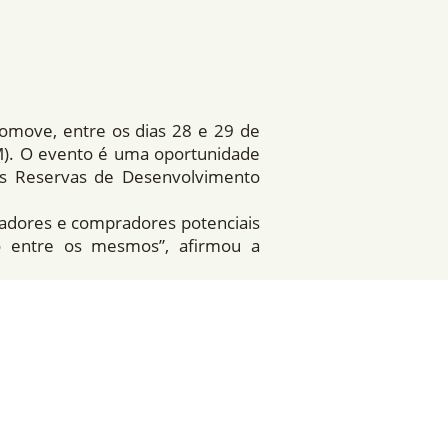
omove, entre os dias 28 e 29 de
AM). O evento é uma oportunidade
s Reservas de Desenvolvimento
scadores e compradores potenciais
ão entre os mesmos”, afirmou a
es, dia 28. Nesse encontro, os
da de Negócios, tomando decisões
omercializado este ano.
até novembro. Em dezembro, esse
reas de manejo. O evento será
12, a partir das 8h30.