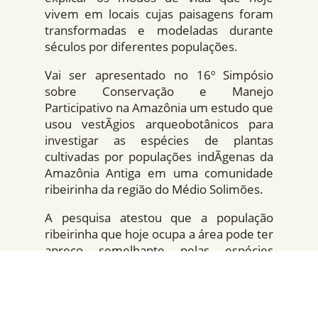
vivem em locais cujas paisagens foram
transformadas e modeladas durante
séculos por diferentes populações.
Vai ser apresentado no 16º Simpósio
sobre Conservação e Manejo
Participativo na Amazônia um estudo que
usou vestÃ­gios arqueobotânicos para
investigar as espécies de plantas
cultivadas por populações indÃ­genas da
Amazônia Antiga em uma comunidade
ribeirinha da região do Médio Solimões.
A pesquisa atestou que a população
ribeirinha que hoje ocupa a área pode ter
apreço semelhante pelas espécies
cultivadas há séculos atrás por grupos
indÃ­genas extintos na região.
Ocupações indÃ­genas na