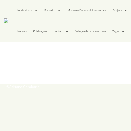
Institucional
Pesquisa
Manejo e Desenvolvimento
Projetos
Notícias
Publicações
Contato
Seleção de Fornecedores
Vagas
©Adriano Gambarini