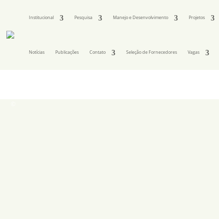
Institucional
Pesquisa
Manejo e Desenvolvimento
Projetos
Notícias
Publicações
Contato
Seleção de Fornecedores
Vagas
©