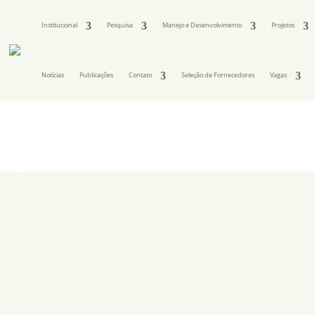
Institucional
Pesquisa
Manejo e Desenvolvimento
Projetos
Notícias
Publicações
Contato
Seleção de Fornecedores
Vagas
©