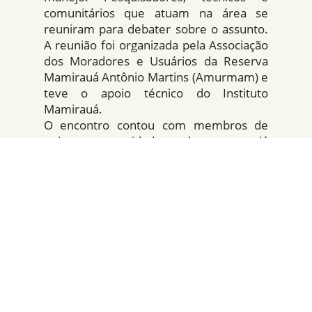
comunitários que atuam na área se
reuniram para debater sobre o assunto.
A reunião foi organizada pela Associação
dos Moradores e Usuários da Reserva
Mamirauá Antônio Martins (Amurmam) e
teve o apoio técnico do Instituto
Mamirauá.
O encontro contou com membros de
quinze comunidades, doze que já
praticam o manejo madeireiro e três que
têm interesse em iniciar. Segundo a
coordenadora do Programa de Manejo
Florestal Comunitário do Instituto
Mamirauá, Elenice Assis, o evento foi um
“espaço que os manejadores da reserva
Mamirauá encontraram para discutir os
problemas comuns e buscar soluções
coletivas. Também, foi o momento de
repasse de todas as mudanças em