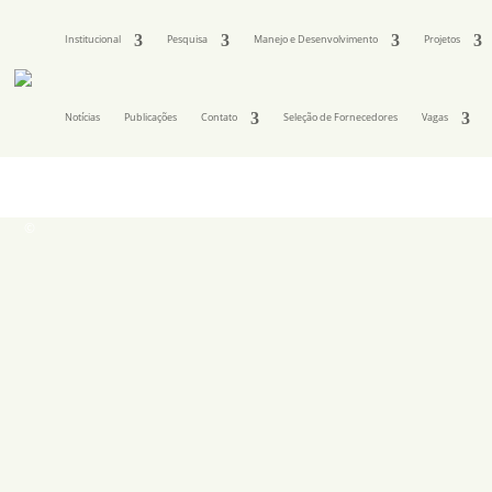
Institucional
Pesquisa
Manejo e Desenvolvimento
Projetos
Notícias
Publicações
Contato
Seleção de Fornecedores
Vagas
©