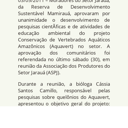
03/05/2011 – Moradores do Setor Jarauá,
da Reserva de Desenvolvimento
Sustentável Mamirauá, aprovaram por
unanimidade o desenvolvimento de
pesquisas cientÃ­ficas e de atividades de
educação ambiental do projeto
Conservação de Vertebrados Aquáticos
Amazônicos (Aquavert) no setor. A
aprovação dos comunitários foi
referendada no último sábado (30), em
reunião da Associação dos Produtores do
Setor Jarauá (ASPJ).
Durante a reunião, a bióloga Cássia
Santos Camillo, responsável pelas
pesquisas sobre quelônios do Aquavert,
apresentou o objetivo geral do projeto:
propor e consolidar estratégias de
conservação para mamÃ­feros e répteis
que habitam as várzeas e igapós das