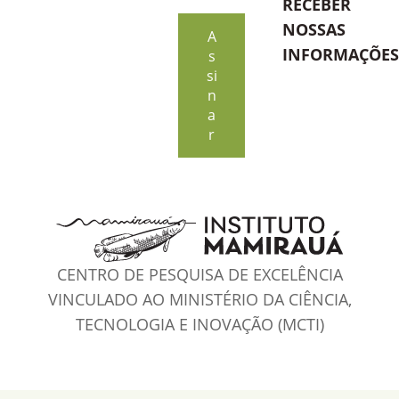
RECEBER
blank
NOSSAS
A
INFORMAÇÕES
s
si
n
a
r
CENTRO DE PESQUISA DE EXCELÊNCIA
VINCULADO AO MINISTÉRIO DA CIÊNCIA,
TECNOLOGIA E INOVAÇÃO (MCTI)