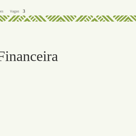
res
Vagas
inanceira