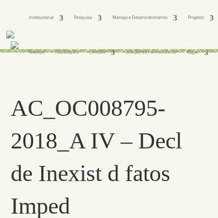
Institucional
Pesquisa
Manejo e Desenvolvimento
Projetos
Notícias
Publicações
Contato
Seleção de Fornecedores
Vagas
AC_OC008795-
2018_A IV – Decl
de Inexist d fatos
Imped